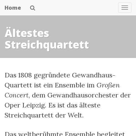
Skip
Home
Nav
to
main
Ältestes
content
Streichquartett
Das 1808 gegründete Gewandhaus-
Quartett ist ein Ensemble im
Großen
Concert
, dem Gewandhausorchester der
Oper Leipzig. Es ist das älteste
Streichquartett der Welt.
Das weltberühmte Ensemble begleitet