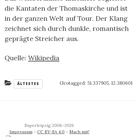
die Kantaten der Thomaskirche und ist
in der ganzen Welt auf Tour. Der Klang
zeichnet sich durch dunkle, romantisch
geprägte Streicher aus.
Quelle:
Wikipedia
Kategorien:
Geotagged:
51.337905, 12.380601
ÄLTESTES
Superleipzig 2006–2026
Impressum
–
CC BY-SA 4.0
–
Mach mit!